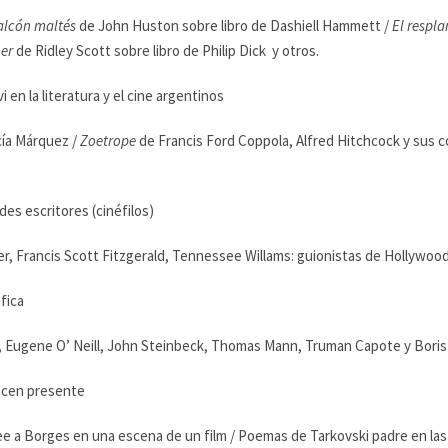
alcón maltés
de John Huston sobre libro de Dashiell Hammett /
El respl
er
de Ridley Scott sobre libro de Philip Dick y otros.
en la literatura y el cine argentinos
cía Márquez /
Zoetrope
de Francis Ford Coppola, Alfred Hitchcock y sus 
es escritores (cinéfilos)
r, Francis Scott Fitzgerald, Tennessee Willams: guionistas de Hollywoo
fica
 Eugene O’ Neill, John Steinbeck, Thomas Mann, Truman Capote y Boris Vi
icen presente
ee a Borges en una escena de un film / Poemas de Tarkovski padre en las p