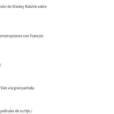
andor
de Stanley Kubrick sobre
conversaciones con Francois
d
an a la gran pantalla
elículas de su hijo /