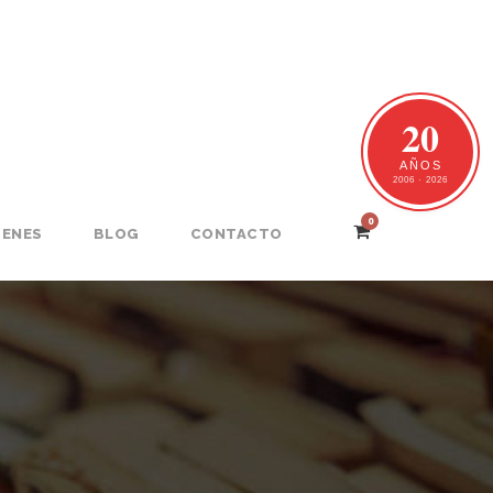
20
AÑOS
2006 · 2026
0
GENES
BLOG
CONTACTO