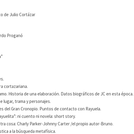
ito de Julio Cortázar
ardo Proganó
a”
es.
ra cortazariana.
umo. Historia de una elaboración. Datos biográficos de JC en esta época.
de lugar, trama y personajes.
res del Gran Cronopio. Puntos de contacto con Rayuela.
yuelita”: ni cuento ni novela: short story.
 otra cosa: Charly Parker-Johnny Carter /el propio autor-Bruno.
stica a la búsqueda metafísica.