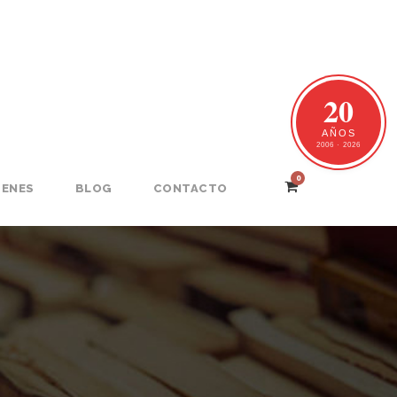
20
AÑOS
2006 · 2026
0
GENES
BLOG
CONTACTO