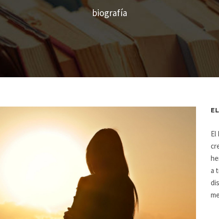
biografía
E
El
cr
he
a 
di
me