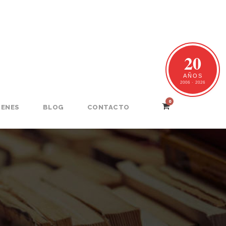
20
AÑOS
2006 · 2026
0
GENES
BLOG
CONTACTO