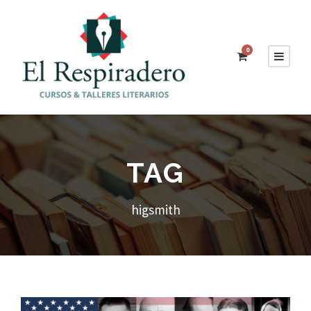
0
TAG
higsmith