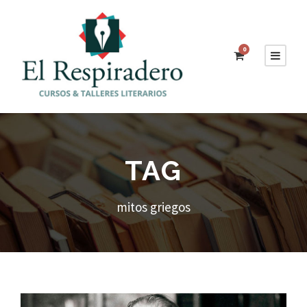
0
TAG
mitos griegos