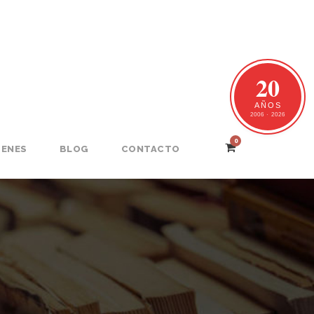
20
AÑOS
2006 · 2026
0
GENES
BLOG
CONTACTO