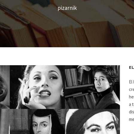
pizarnik
E
El
cr
he
a 
di
me