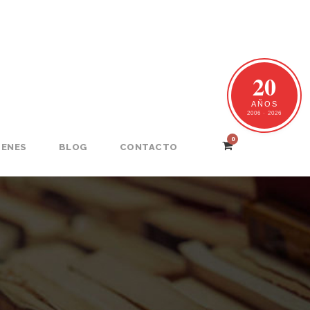
20
AÑOS
2006 · 2026
0
GENES
BLOG
CONTACTO