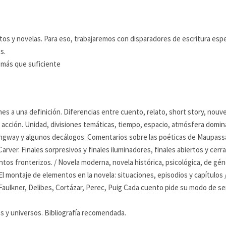
ntos y novelas. Para eso, trabajaremos con disparadores de escritura esp
s.
 más que suficiente
nes a una definición. Diferencias entre cuento, relato, short story, nouv
, acción. Unidad, divisiones temáticas, tiempo, espacio, atmósfera domin
ngway y algunos decálogos. Comentarios sobre las poéticas de Maupassan
rver. Finales sorpresivos y finales iluminadores, finales abiertos y cerra
tos fronterizos. / Novela moderna, novela histórica, psicológica, de géne
El montaje de elementos en la novela: situaciones, episodios y capítulos 
Faulkner, Delibes, Cortázar, Perec, Puig Cada cuento pide su modo de ser 
s y universos. Bibliografía recomendada.