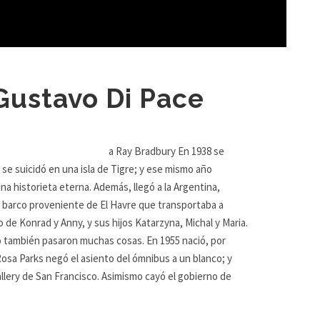
Gustavo Di Pace
ury En 1938 se
se suicidó en una isla de Tigre; y ese mismo año
a historieta eterna. Además, llegó a la Argentina,
n barco proveniente de El Havre que transportaba a
 de Konrad y Anny, y sus hijos Katarzyna, Michal y Maria.
o también pasaron muchas cosas. En 1955 nació, por
 Rosa Parks negó el asiento del ómnibus a un blanco; y
allery de San Francisco. Asimismo cayó el gobierno de