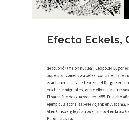
Efecto Eckels, 
a Ray Bradb
descubrió la fisión nuclear; Leopoldo Lugones 
Superman comenzó a pelear contra el mal en un
exactamente el 2 de febrero, el Kerguelen, u
muchos inmigrantes, entre ellos, el matrimonio
El barco fue desguazado en 1955. En dicho añ
ejemplo, la actriz Isabelle Adjani; en Alabama,
Allen Ginsberg leyó su poema Howl en la Six G
Perón, tras su...