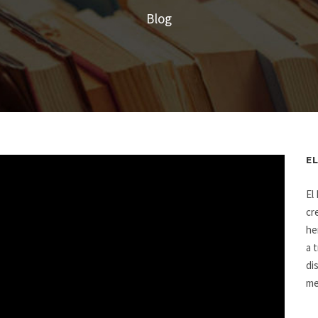
Blog
E
El
cr
he
a 
di
me