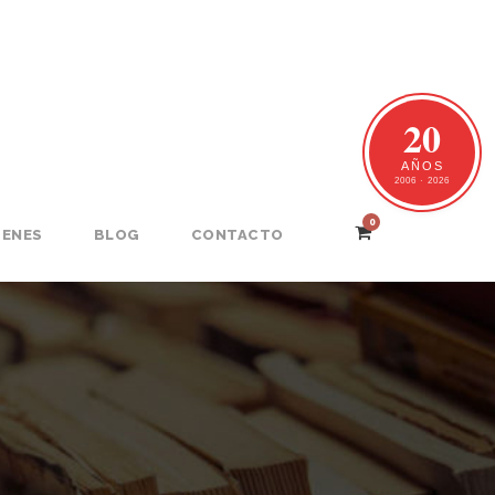
20
AÑOS
2006 · 2026
0
GENES
BLOG
CONTACTO