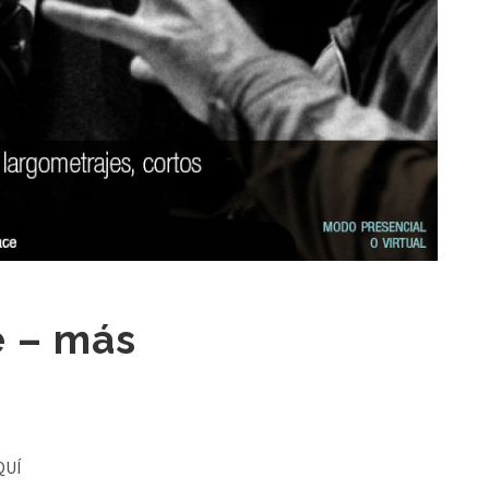
e – más
QUÍ