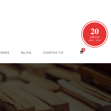
20
AÑOS
2006 · 2026
0
GENES
BLOG
CONTACTO