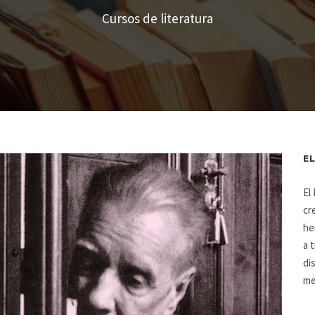
Cursos de literatura
E
El
cr
he
a 
di
me