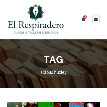
0
TAG
aldous huxley