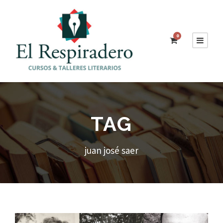
0
TAG
juan josé saer