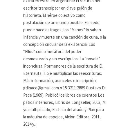
extraterrestre en Argentina! El recurso del
escritor transcriptor en clave guión de
historieta. El héroe colectivo como
postulación de un mundo posible. El miedo
puede hace estragos, los “Manos” lo saben.
Infancia y muerte en una canción de cuna, o la
concepción circular de la existencia. Los
“Ellos” como metáfora del poder
desmesurado y sin escrúpulos. La “novela”
inconclusa. Pormenores de la escritura de El
Eternauta II . Se multiplican las reescrituras.
Más información, aranceles e inscripción:
gdipace@gmail.com o 15 3211 2889 Gustavo Di
Pace (1969). Publicó los libros de cuentos Los
patios interiores, Libris de Longseller, 2003, Mi
yo multiplicado, El chico del ataúd y Plan para
la máquina de espejos, Alción Editora, 2011,
2014 y...