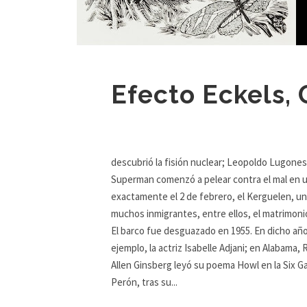
Efecto Eckels, 
a Ray Bradb
descubrió la fisión nuclear; Leopoldo Lugones 
Superman comenzó a pelear contra el mal en un
exactamente el 2 de febrero, el Kerguelen, u
muchos inmigrantes, entre ellos, el matrimonio
El barco fue desguazado en 1955. En dicho añ
ejemplo, la actriz Isabelle Adjani; en Alabama,
Allen Ginsberg leyó su poema Howl en la Six G
Perón, tras su...