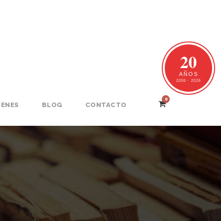
20
AÑOS
2006 · 2026
0
GENES
BLOG
CONTACTO