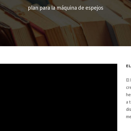
plan para la máquina de espejos
E
El
cr
he
a 
di
me