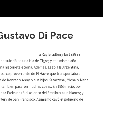
Gustavo Di Pace
ury En 1938 se
se suicidó en una isla de Tigre; y ese mismo año
a historieta eterna. Además, llegó a la Argentina,
n barco proveniente de El Havre que transportaba a
 de Konrad y Anny, y sus hijos Katarzyna, Michal y Maria.
o también pasaron muchas cosas. En 1955 nació, por
 Rosa Parks negó el asiento del ómnibus a un blanco; y
allery de San Francisco. Asimismo cayó el gobierno de